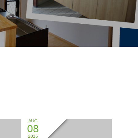
AUG
08
2015