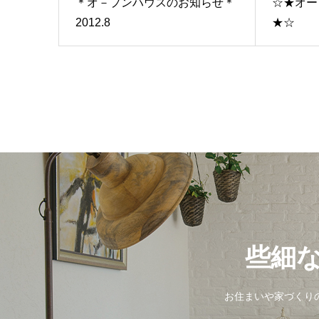
＊オ－プンハウスのお知らせ＊
☆★オー
2012.8
★☆
些細
お住まいや家づくりの