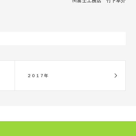
㈲富士工務店 竹下幸介
２０１７年