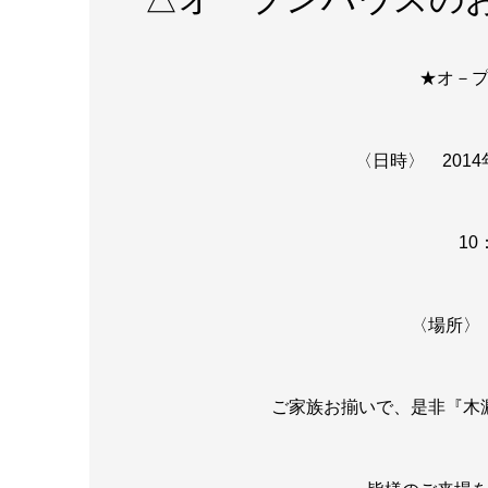
★オ－
〈日時〉 2014
10
〈場所〉
ご家族お揃いで、是非『木